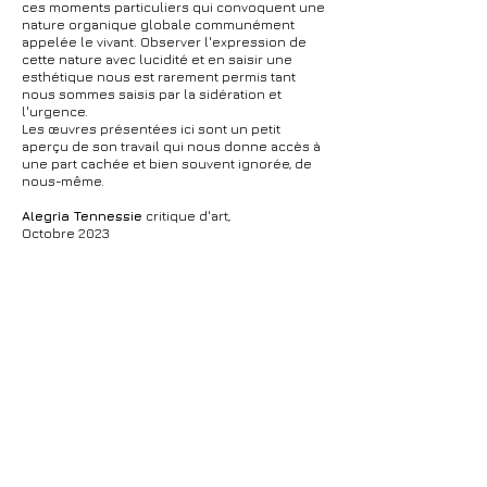
ces moments particuliers qui convoquent une
nature organique globale communément
appelée le vivant. Observer l'expression de
cette nature avec lucidité et en saisir une
esthétique nous est rarement permis tant
nous sommes saisis par la sidération et
l'urgence.
Les œuvres présentées ici sont un petit
aperçu de son travail qui nous donne accès à
une part cachée et bien souvent ignorée, de
nous-même.
Alegrìa Tennessie
critique d'art,
Octobre 2023