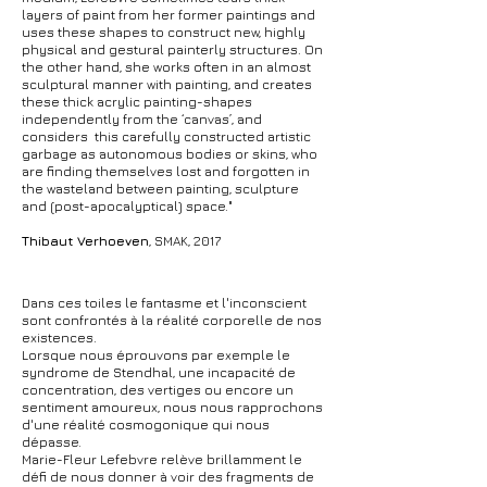
layers of paint from her former paintings and
uses these shapes to construct new, highly
physical and gestural painterly structures. On
the other hand, she works often in an almost
sculptural manner with painting, and creates
these thick acrylic painting-shapes
independently from the ‘canvas’, and
considers this carefully constructed artistic
garbage as autonomous bodies or skins, who
are finding themselves lost and forgotten in
the wasteland between painting, sculpture
and (post-apocalyptical) space."
Thibaut Verhoeven
, SMAK, 2017
Dans ces toiles le fantasme et l'inconscient
sont confrontés à la réalité corporelle de nos
existences.
Lorsque nous éprouvons par exemple le
syndrome de Stendhal, une incapacité de
concentration, des vertiges ou encore un
sentiment amoureux, nous nous rapprochons
d'une réalité cosmogonique qui nous
dépasse.
Marie-Fleur Lefebvre relève brillamment le
défi de nous donner à voir des fragments de