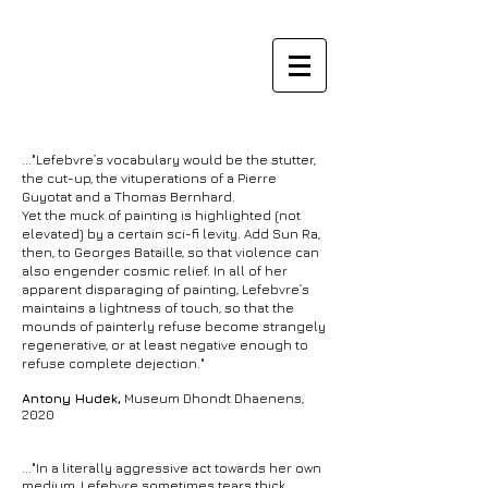
..."Lefebvre’s vocabulary would be the stutter,
the cut-up, the vituperations of a Pierre
Guyotat and a Thomas Bernhard.
Yet the muck of painting is highlighted (not
elevated) by a certain sci-fi levity. Add Sun Ra,
then, to Georges Bataille, so that violence can
also engender cosmic relief. In all of her
apparent disparaging of painting, Lefebvre’s
maintains a lightness of touch, so that the
mounds of painterly refuse become strangely
regenerative, or at least negative enough to
refuse complete dejection."
Antony Hudek,
Museum Dhondt Dhaenens,
2020
..."In a literally aggressive act towards her own
medium, Lefebvre sometimes tears thick